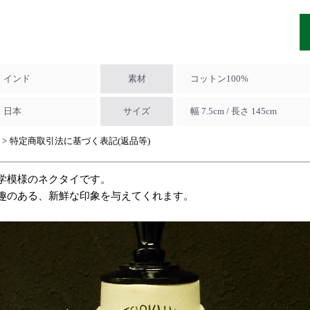
インド
素材
コットン100%
日本
サイズ
幅 7.5cm / 長さ 145cm
特定商取引法に基づく表記(返品等)
学模様のネクタイです。
趣のある、新鮮な印象を与えてくれます。