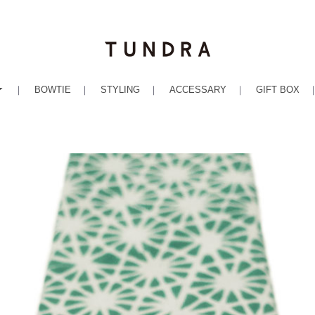
｜
BOWTIE
｜
STYLING
｜
ACCESSARY
｜
GIFT BOX