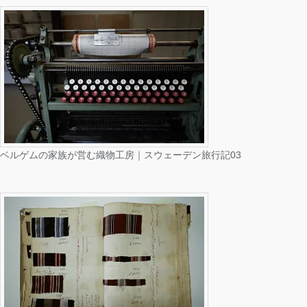
ベルゲムの家族が営む織物工房｜スウェーデン旅行記03