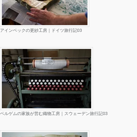
アインベックの更紗工房｜ドイツ旅行記03
ベルゲムの家族が営む織物工房｜スウェーデン旅行記03