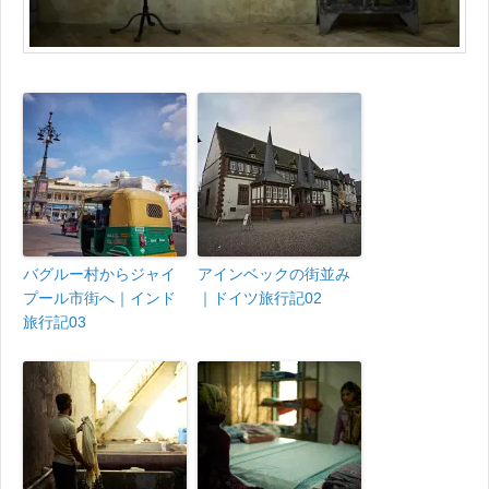
バグルー村からジャイ
アインベックの街並み
プール市街へ｜インド
｜ドイツ旅行記02
旅行記03