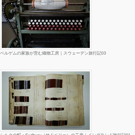
ベルゲムの家族が営む織物工房｜スウェーデン旅行記03