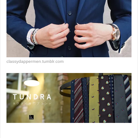
classydappermen.tumblr.com