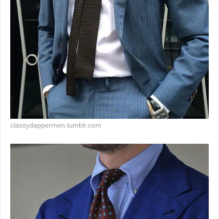
classydappermen.tumblr.com