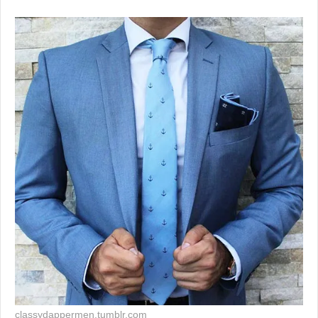
classydappermen.tumblr.com