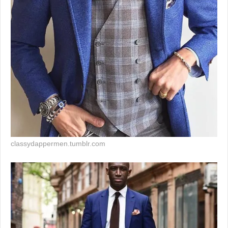
classydappermen.tumblr.com