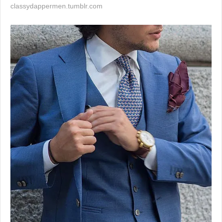
classydappermen.tumblr.com