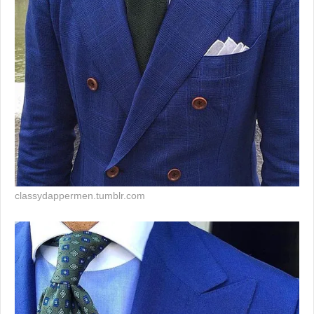
classydappermen.tumblr.com