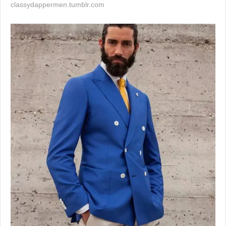
classydappermen.tumblr.com