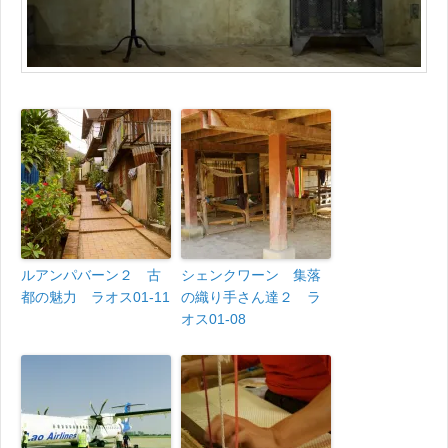
ルアンパバーン２ 古
シェンクワーン 集落
都の魅力 ラオス01-11
の織り手さん達２ ラ
オス01-08