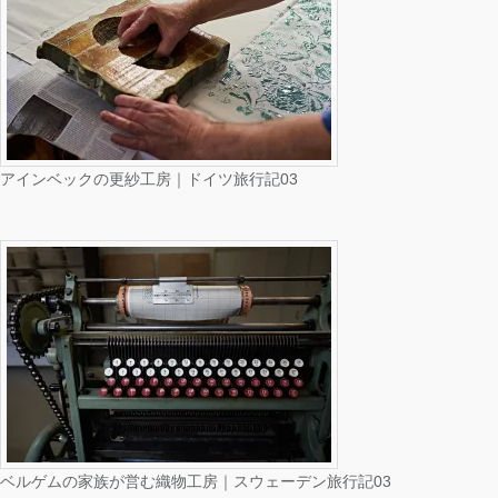
アインベックの更紗工房｜ドイツ旅行記03
ベルゲムの家族が営む織物工房｜スウェーデン旅行記03