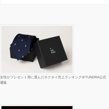
し
ク
い
し
ウ
て
ィ
く
ン
だ
ド
さ
ウ
い
で
(
開
新
き
し
ま
い
す
ウ
)
ィ
ン
ド
ウ
で
開
き
ま
す
)
女性がプレゼント用に選んだネクタイ売上ランキング＠TUNDRA公式
通販