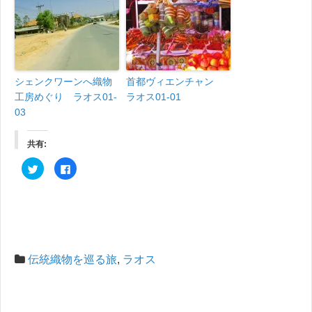
シェンクワーンへ織物
首都ヴィエンチャン
工房めぐり ラオス01-
ラオス01-01
03
共有:
ク
F
リ
a
ッ
c
ク
e
し
b
て
o
T
o
w
k
i
で
t
共
t
有
e
す
伝統織物を巡る旅
,
ラオス
r
る
で
に
共
は
有
ク
(
リ
新
ッ