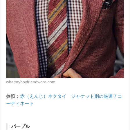
whatmyboyfriendwore.com
参照：
赤（えんじ）ネクタイ ジャケット別の厳選７コ
ーディネート
パープル