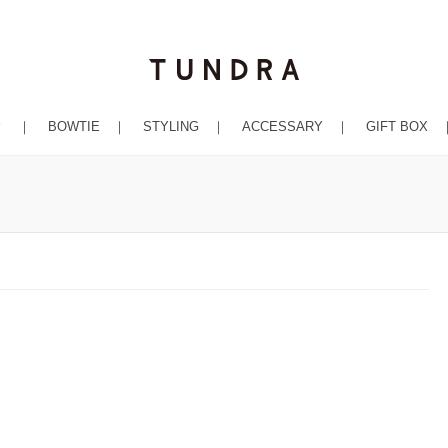
｜
BOWTIE
｜
STYLING
｜
ACCESSARY
｜
GIFT BOX