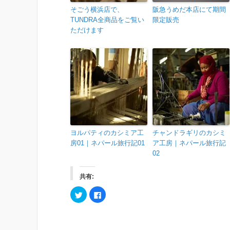
そごう横浜店で、
阪急うめだ本店にて期間
TUNDRA全商品をご覧い
限定販売
ただけます
ヨルパティのカシミア工
チャンドラギリのカシミ
房01｜ネパール旅行記01
ア工房｜ネパール旅行記
02
共有:
ク
F
リ
a
ッ
c
ク
e
し
b
て
o
T
o