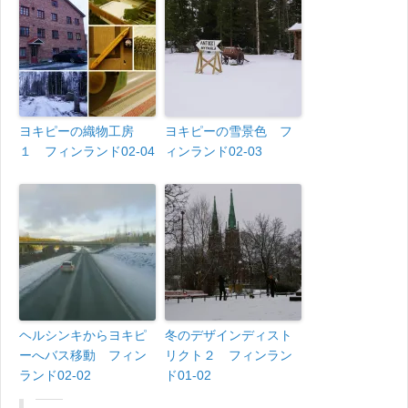
ヨキピーの織物工房
ヨキピーの雪景色 フ
１ フィンランド02-04
ィンランド02-03
ヘルシンキからヨキピ
冬のデザインディスト
ーへバス移動 フィン
リクト２ フィンラン
ランド02-02
ド01-02