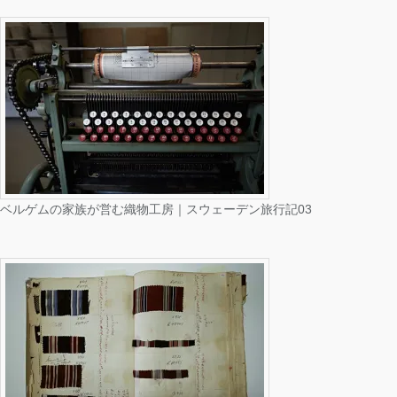
ベルゲムの家族が営む織物工房｜スウェーデン旅行記03