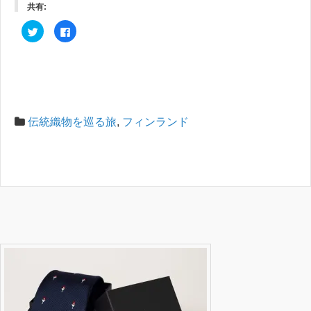
共有:
ク
F
リ
a
ッ
c
ク
e
し
b
て
o
T
o
w
k
i
で
t
共
t
有
e
す
伝統織物を巡る旅
,
フィンランド
r
る
で
に
共
は
有
ク
(
リ
新
ッ
し
ク
い
し
ウ
て
ィ
く
ン
だ
ド
さ
ウ
い
で
(
開
新
き
し
ま
い
す
ウ
)
ィ
ン
ド
ウ