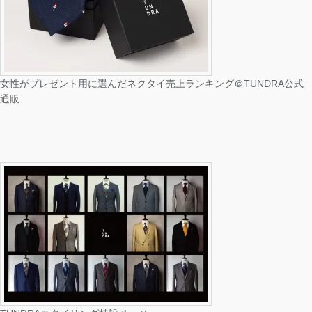
で
開
き
ま
す
)
女性がプレゼント用に選んだネクタイ売上ランキング＠TUNDRA公式
通販